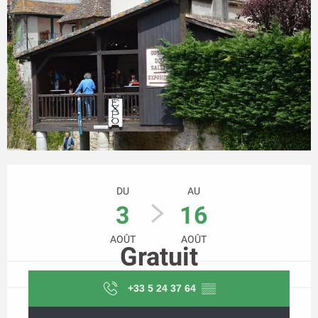
Ouverture et coordonnées
DU
AU
3
16
AOÛT
AOÛT
Gratuit
+33 5 24 37 64
▒▒