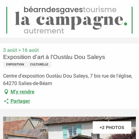
FR
Menu
echerche
Accueil
Exposition d'art à l'Oustàu Dou Saleys
3 août > 16 août
Exposition d'art à l'Oustàu Dou Saleys
EXPOSITION
CULTURELLE
Centre d'exposition Oustàu Dou Saleys, 7 bis rue de l'église,
64270 Salies-de-Béarn
M'y rendre
Partager
+2 PHOTOS