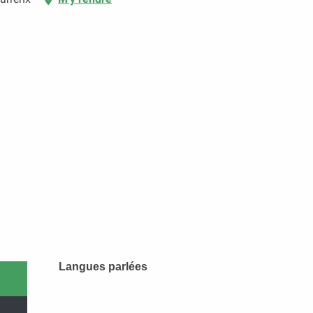
Langues parlées
Langues parlées