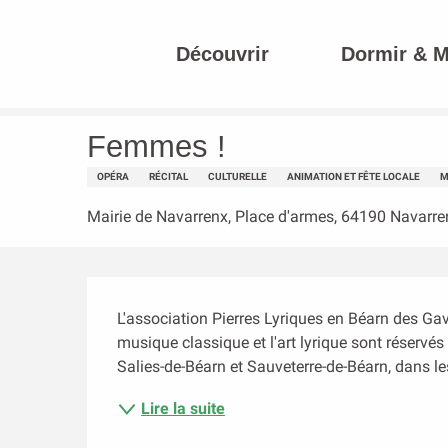
Aller
au
Découvrir
Dormir & 
contenu
Accueil
Femmes !
principal
Femmes !
OPÉRA
RÉCITAL
CULTURELLE
ANIMATION ET FÊTE LOCALE
M
Mairie de Navarrenx, Place d'armes, 64190 Navarre
Description
L'association Pierres Lyriques en Béarn des Gave
musique classique et l'art lyrique sont réservés
Salies-de-Béarn et Sauveterre-de-Béarn, dans les
Lire la suite