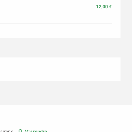
12,00 €
arrenx
M'y rendre