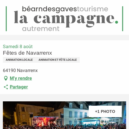
FR
Menu
echerche
Accueil
Fêtes de Navarrenx
Samedi 8 août
Fêtes de Navarrenx
ANIMATION LOCALE
ANIMATION ET FÊTE LOCALE
64190 Navarrenx
M'y rendre
Partager
+1 PHOTO