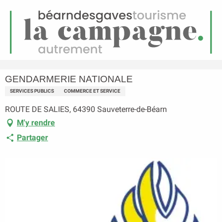
FR
Menu
echerche
Accueil
GENDARMERIE NATIONALE
GENDARMERIE NATIONALE
SERVICES PUBLICS
COMMERCE ET SERVICE
ROUTE DE SALIES, 64390 Sauveterre-de-Béarn
M'y rendre
Partager