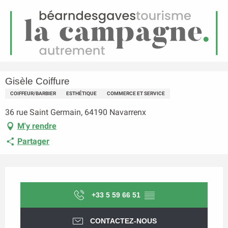
FR
Menu
echerche
Accueil
Gisèle Coiffure
Gisèle Coiffure
COIFFEUR/BARBIER
ESTHÉTIQUE
COMMERCE ET SERVICE
36 rue Saint Germain, 64190 Navarrenx
M'y rendre
Partager
Ouverture et coordonnées
+33 5 59 66 51
▒▒
CONTACTEZ-NOUS