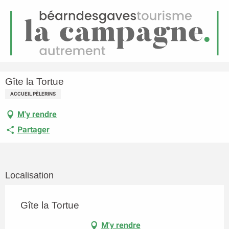
FR
Menu
echerche
Accueil
Gîte la Tortue
Gîte la Tortue
ACCUEIL PÈLERINS
M'y rendre
Partager
Localisation
Gîte la Tortue
M'y rendre