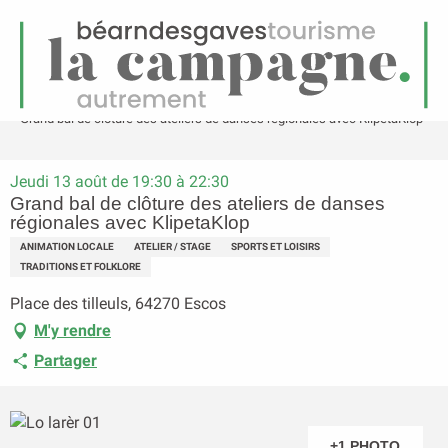
FR
Menu
echerche
Accueil
Grand bal de clôture des ateliers de danses régionales avec KlipetaKlop
Jeudi 13 août de 19:30 à 22:30
Grand bal de clôture des ateliers de danses
régionales avec KlipetaKlop
ANIMATION LOCALE
ATELIER / STAGE
SPORTS ET LOISIRS
TRADITIONS ET FOLKLORE
Place des tilleuls, 64270 Escos
M'y rendre
Partager
+1 PHOTO