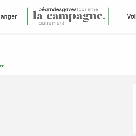
Manger
Voi
re