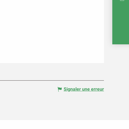
RÉ
E
Signaler une erreur