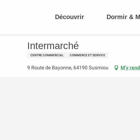
Aller
au
Découvrir
Dormir & 
contenu
Accueil
Intermarché
principal
Intermarché
CENTRE COMMERCIAL
COMMERCE ET SERVICE
9 Route de Bayonne, 64190 Susmiou
M'y rend