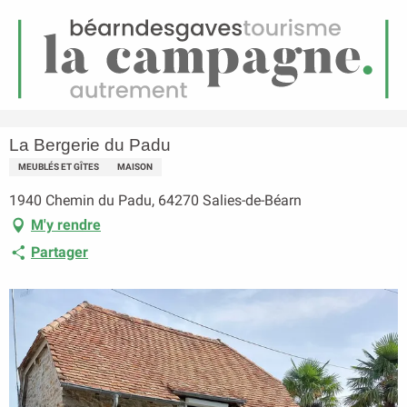
FR
Menu
echerche
Accueil
La Bergerie du Padu
La Bergerie du Padu
MEUBLÉS ET GÎTES
MAISON
1940 Chemin du Padu, 64270 Salies-de-Béarn
M'y rendre
Partager