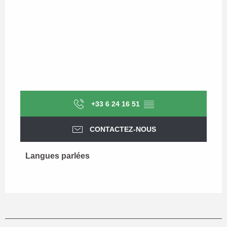
+33 6 24 16 51
▒▒
CONTACTEZ-NOUS
Langues parlées
Langues parlées