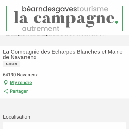
FR
Menu
echerche
Accueil
La Compagnie des Echarpes Blanches et Mairie de Navarrenx
La Compagnie des Echarpes Blanches et Mairie
de Navarrenx
AUTRES
64190 Navarrenx
M'y rendre
Partager
Localisation