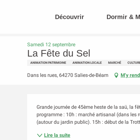
Aller
au
Découvrir
Dormir & 
contenu
Accueil
La Fête du Sel
principal
Samedi 12 septembre
La Fête du Sel
ANIMATION PATRIMOINE
ANIMATION LOCALE
MARCHÉ
CULTUR
Dans les rues, 64270 Salies-de-Béarn
M'y rend
Description
Grande journée de 45ème heste de la saü, la fête
programme : 10h : marché artisanal (dans les r
(autour du jardin public). 15h : début de la Trott
Lire la suite