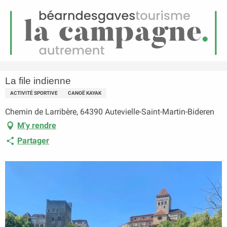
FR
Menu
echerche
Accueil
La file indienne
La file indienne
ACTIVITÉ SPORTIVE
CANOË KAYAK
Chemin de Larribère, 64390 Autevielle-Saint-Martin-Bideren
M'y rendre
Partager