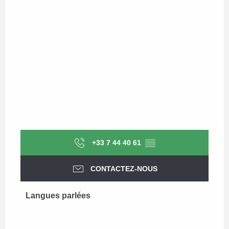
+33 7 44 40 61
▒▒
CONTACTEZ-NOUS
Langues parlées
Langues parlées