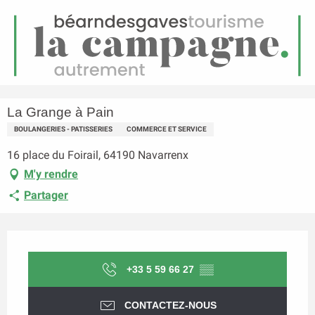
FR
Menu
echerche
Accueil
La Grange à Pain
La Grange à Pain
BOULANGERIES - PATISSERIES
COMMERCE ET SERVICE
16 place du Foirail, 64190 Navarrenx
M'y rendre
Partager
Ouverture et coordonnées
+33 5 59 66 27
▒▒
CONTACTEZ-NOUS