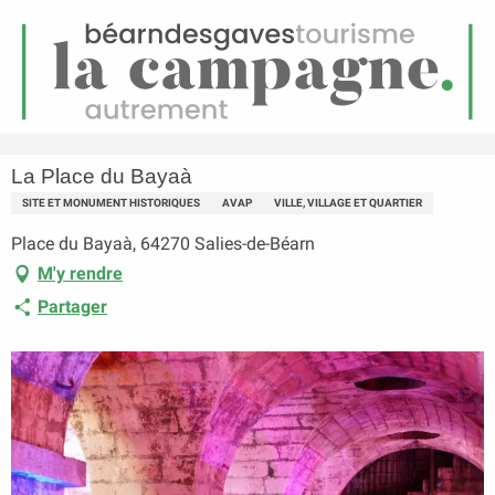
FR
Menu
echerche
Accueil
La Place du Bayaà
La Place du Bayaà
SITE ET MONUMENT HISTORIQUES
AVAP
VILLE, VILLAGE ET QUARTIER
Place du Bayaà, 64270 Salies-de-Béarn
M'y rendre
Partager