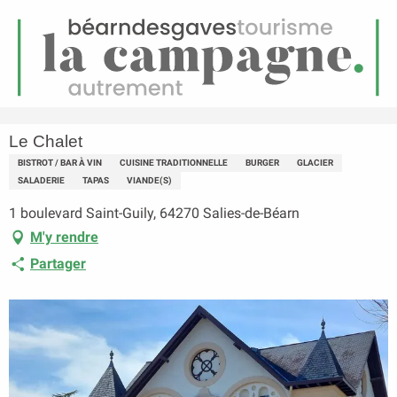
FR
Menu
echerche
Accueil
Le Chalet
Le Chalet
BISTROT / BAR À VIN
CUISINE TRADITIONNELLE
BURGER
GLACIER
SALADERIE
TAPAS
VIANDE(S)
1 boulevard Saint-Guily, 64270 Salies-de-Béarn
M'y rendre
Partager