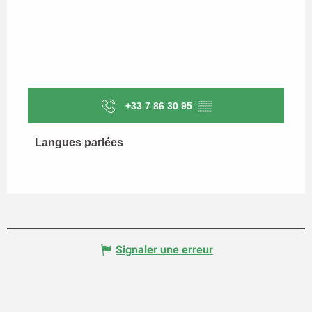
+33 7 86 30 95
▒▒
Langues parlées
Langues parlées
Signaler une erreur