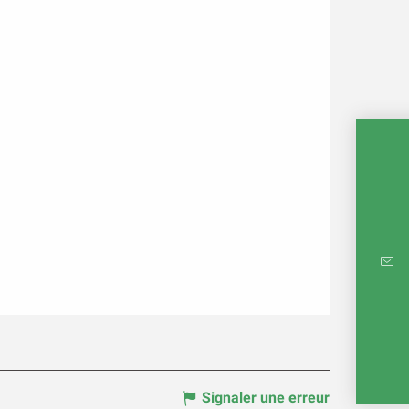
CARTE
RÉ
E
Signaler une erreur