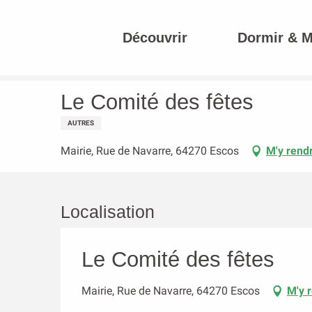
Aller
au
Découvrir
Dormir & 
contenu
Accueil
Le Comité des fêtes
principal
Le Comité des fêtes
AUTRES
Mairie, Rue de Navarre, 64270 Escos
M'y rend
Localisation
Le Comité des fêtes
Mairie, Rue de Navarre, 64270 Escos
M'y 