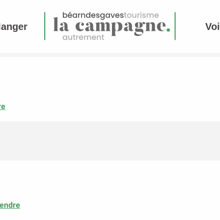
Manger
Voi
re
rendre