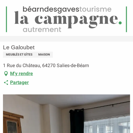
FR
Menu
echerche
Accueil
Le Galoubet
Le Galoubet
MEUBLÉS ET GÎTES
MAISON
1 Rue du Château, 64270 Salies-de-Béarn
M'y rendre
Partager