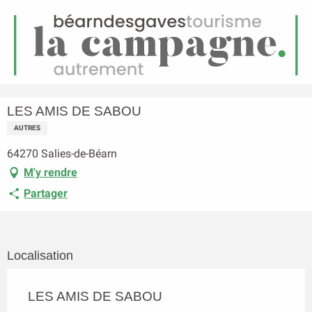
FR
Menu
echerche
Accueil
LES AMIS DE SABOU
LES AMIS DE SABOU
AUTRES
64270 Salies-de-Béarn
M'y rendre
Partager
Localisation
LES AMIS DE SABOU