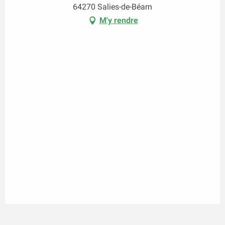
64270 Salies-de-Béarn
M'y rendre