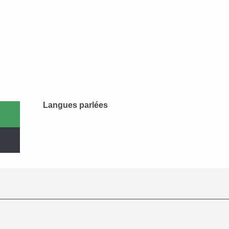
Langues parlées
Langues parlées