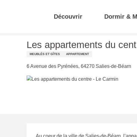
Aller
au
Découvrir
Dormir & 
contenu
Accueil
Les appartements du centre - Le Carmin
principal
Les appartements du cent
MEUBLÉS ET GÎTES
APPARTEMENT
6 Avenue des Pyrénées, 64270 Salies-de-Béarn
Description
Au coeur de la ville de Salies-de-Béarn, l’app