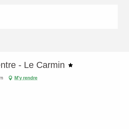
ntre - Le Carmin
rn
M'y rendre