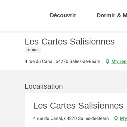
Aller
au
Découvrir
Dormir & 
contenu
Accueil
Les Cartes Salisiennes
principal
Les Cartes Salisiennes
AUTRES
4 rue du Canal, 64270 Salies-de-Béarn
M'y ren
Localisation
Les Cartes Salisiennes
4 rue du Canal, 64270 Salies-de-Béarn
M'y