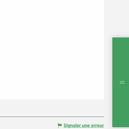
CARTE
RÉ
E
Signaler une erreur