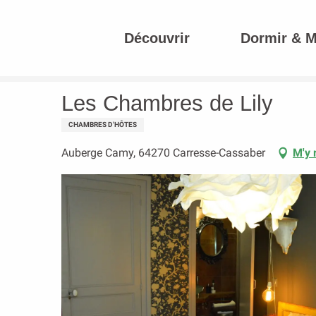
Aller
au
Découvrir
Dormir & 
contenu
Accueil
Les Chambres de Lily
principal
Les Chambres de Lily
CHAMBRES D'HÔTES
Auberge Camy, 64270 Carresse-Cassaber
M'y 