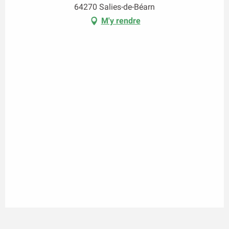
64270 Salies-de-Béarn
M'y rendre