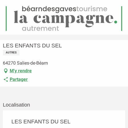
FR
Menu
echerche
Accueil
LES ENFANTS DU SEL
LES ENFANTS DU SEL
AUTRES
64270 Salies-de-Béarn
M'y rendre
Partager
Localisation
LES ENFANTS DU SEL