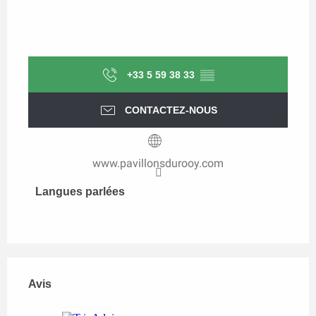
+33 5 59 38 33
▒▒
CONTACTEZ-NOUS
www.pavillonsdurooy.com
Langues parlées
Langues parlées
Avis
Avis