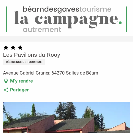
FR
Menu
echerche
Accueil
Les Pavillons du Rooy
Les Pavillons du Rooy
RÉSIDENCE DE TOURISME
Avenue Gabriel Graner, 64270 Salies-de-Béarn
M'y rendre
Partager