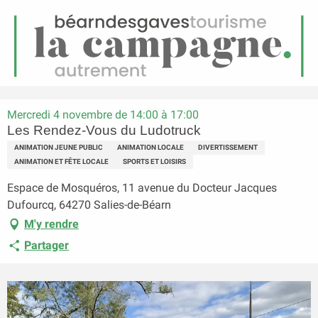
FR
Menu
echerche
Accueil
Les Rendez-Vous du Ludotruck
Mercredi 4 novembre de 14:00 à 17:00
Les Rendez-Vous du Ludotruck
ANIMATION JEUNE PUBLIC
ANIMATION LOCALE
DIVERTISSEMENT
ANIMATION ET FÊTE LOCALE
SPORTS ET LOISIRS
Espace de Mosquéros, 11 avenue du Docteur Jacques
Dufourcq, 64270 Salies-de-Béarn
M'y rendre
Partager