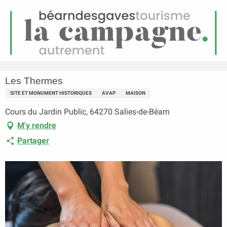
FR
Menu
echerche
Accueil
Les Thermes
Les Thermes
SITE ET MONUMENT HISTORIQUES
AVAP
MAISON
Cours du Jardin Public, 64270 Salies-de-Béarn
M'y rendre
Partager