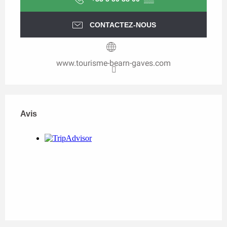
CONTACTEZ-NOUS
www.tourisme-bearn-gaves.com
Avis
Avis