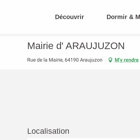
Aller
au
Découvrir
Dormir & 
contenu
Accueil
Mairie d' ARAUJUZON
principal
Mairie d' ARAUJUZON
Rue de la Mairie, 64190 Araujuzon
M'y rendre
Localisation