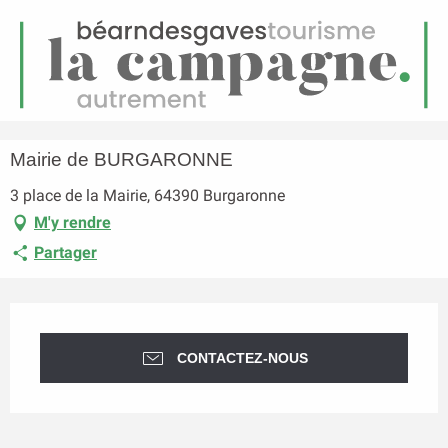
FR
Menu
echerche
Accueil
Mairie de BURGARONNE
Mairie de BURGARONNE
3 place de la Mairie, 64390 Burgaronne
M'y rendre
Partager
Ouverture et coordonnées
CONTACTEZ-NOUS