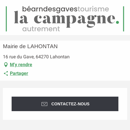
FR
Menu
echerche
Accueil
Mairie de LAHONTAN
Mairie de LAHONTAN
16 rue du Gave, 64270 Lahontan
M'y rendre
Partager
Ouverture et coordonnées
CONTACTEZ-NOUS