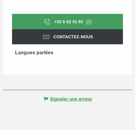
+33 6 62 41 83
▒▒
CONTACTEZ-NOUS
Langues parlées
Langues parlées
Signaler une erreur