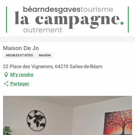
FR
Menu
echerche
Accueil
Maison De Jo
Maison De Jo
MEUBLÉS ET GÎTES
MAISON
22 Place des Vignerons, 64270 Salies-de-Béarn
M'y rendre
Partager