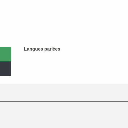
Langues parlées
Langues parlées