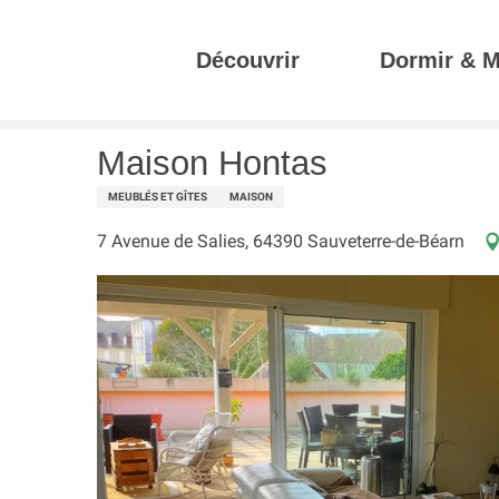
Aller
au
Découvrir
Dormir & 
contenu
Accueil
Maison Hontas
principal
Maison Hontas
MEUBLÉS ET GÎTES
MAISON
7 Avenue de Salies, 64390 Sauveterre-de-Béarn