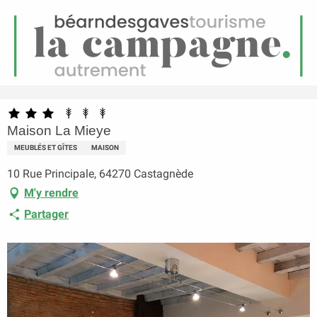
FR
Menu
echerche
Accueil
Maison La Mieye
Maison La Mieye
MEUBLÉS ET GÎTES
MAISON
10 Rue Principale, 64270 Castagnède
M'y rendre
Partager