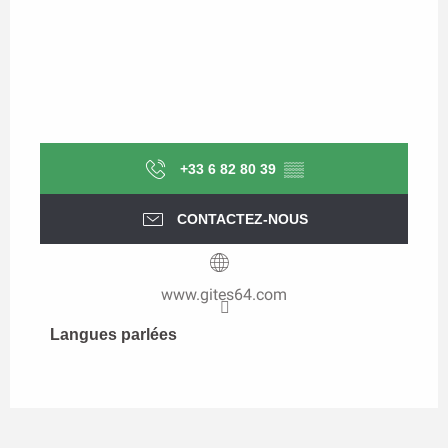
+33 6 82 80 39
▒▒
CONTACTEZ-NOUS
www.gites64.com
Langues parlées
Langues parlées