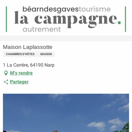
FR
Menu
echerche
Accueil
Maison Laplassotte
Maison Laplassotte
CHAMBRES D'HÔTES
MAISON
1 La Carrère, 64190 Narp
M'y rendre
Partager