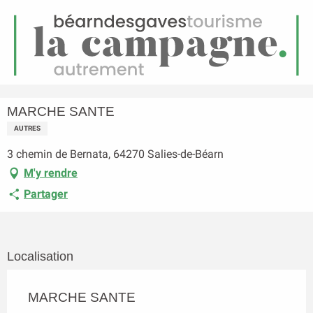
FR
Menu
echerche
Accueil
MARCHE SANTE
MARCHE SANTE
AUTRES
3 chemin de Bernata, 64270 Salies-de-Béarn
M'y rendre
Partager
Localisation
MARCHE SANTE