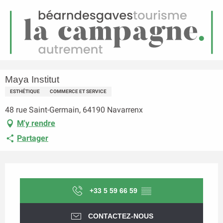
FR
Menu
echerche
Accueil
Maya Institut
Maya Institut
ESTHÉTIQUE
COMMERCE ET SERVICE
48 rue Saint-Germain, 64190 Navarrenx
M'y rendre
Partager
Ouverture et coordonnées
+33 5 59 66 59
▒▒
CONTACTEZ-NOUS