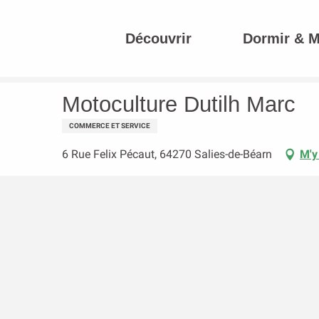
Aller
au
Découvrir
Dormir & 
contenu
Accueil
Motoculture Dutilh Marc
principal
Motoculture Dutilh Marc
COMMERCE ET SERVICE
6 Rue Felix Pécaut, 64270 Salies-de-Béarn
M'y