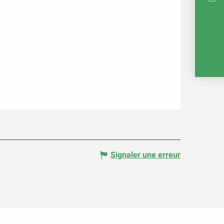
RÉ
E
Signaler une erreur