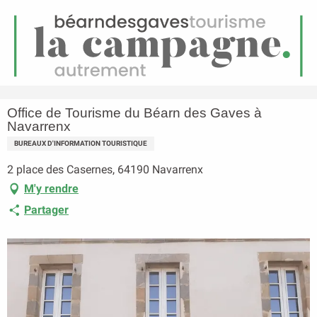
FR
Menu
echerche
Accueil
Office de Tourisme du Béarn des Gaves à Navarrenx
Office de Tourisme du Béarn des Gaves à
Navarrenx
BUREAUX D'INFORMATION TOURISTIQUE
2 place des Casernes, 64190 Navarrenx
M'y rendre
Partager