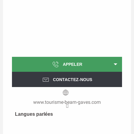
APPELER
CONTACTEZ-NOUS
www.tourisme-bearn-gaves.com
Langues parlées
Langues parlées