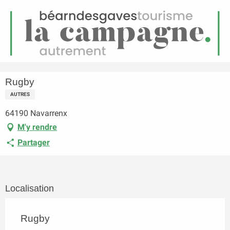
FR
Menu
echerche
Accueil
Rugby
Rugby
AUTRES
64190 Navarrenx
M'y rendre
Partager
Localisation
Rugby