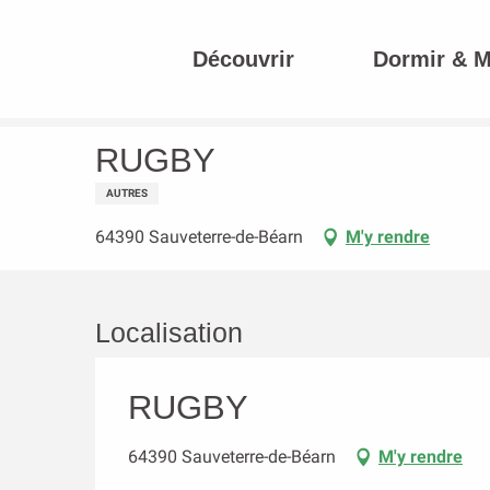
Aller
au
Découvrir
Dormir & 
contenu
Accueil
RUGBY
principal
RUGBY
AUTRES
64390 Sauveterre-de-Béarn
M'y rendre
Localisation
RUGBY
64390 Sauveterre-de-Béarn
M'y rendre