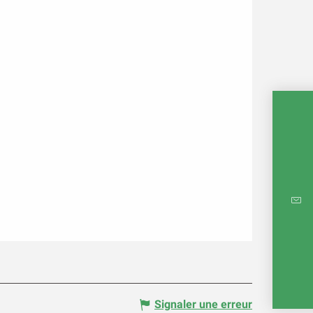
CARTE
RÉ
E
Signaler une erreur