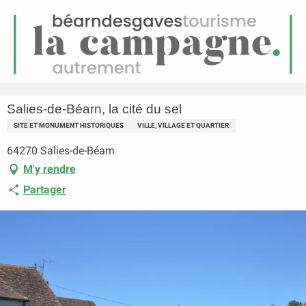
FR
Menu
echerche
Accueil
Salies-de-Béarn, la cité du sel
Salies-de-Béarn, la cité du sel
SITE ET MONUMENT HISTORIQUES
VILLE, VILLAGE ET QUARTIER
64270 Salies-de-Béarn
M'y rendre
Partager