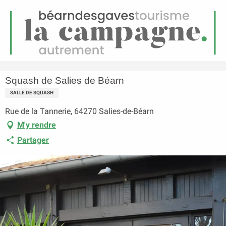
FR
Menu
echerche
Accueil
Squash de Salies de Béarn
Squash de Salies de Béarn
SALLE DE SQUASH
Rue de la Tannerie, 64270 Salies-de-Béarn
M'y rendre
Partager