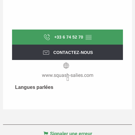
+33 6 74 52 70
▒▒
CONTACTEZ-NOUS
www.squash-salies.com
Langues parlées
Langues parlées
Signaler une erreur