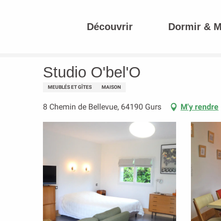
Aller
au
Découvrir
Dormir & 
contenu
Accueil
Studio O'bel'O
principal
Studio O'bel'O
MEUBLÉS ET GÎTES
MAISON
8 Chemin de Bellevue, 64190 Gurs
M'y rendre