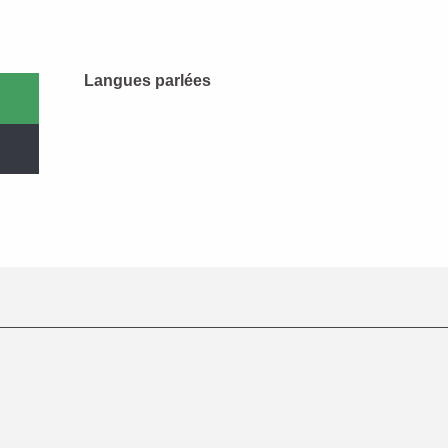
Langues parlées
Langues parlées