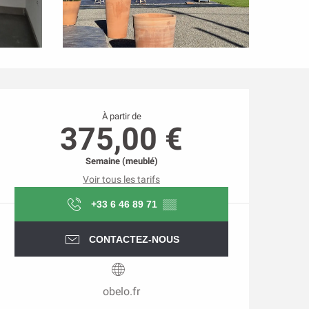
Ouverture et coordonnée
À partir de
375,00 €
Semaine (meublé)
Voir tous les tarifs
+33 6 46 89 71
▒▒
CONTACTEZ-NOUS
obelo.fr