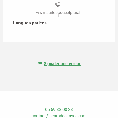
www.surlepouceetplus.fr
Langues parlées
Langues parlées
Signaler une erreur
05 59 38 00 33
contact@bearndesgaves.com