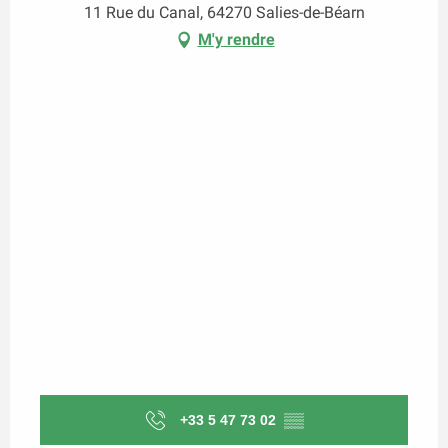
11 Rue du Canal, 64270 Salies-de-Béarn
M'y rendre
+33 5 47 73 02
▒▒