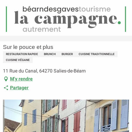
FR
Menu
echerche
Accueil
Sur le pouce et plus
Sur le pouce et plus
RESTAURATION RAPIDE
BRUNCH
BURGER
CUISINE TRADITIONNELLE
CUISINE VÉGANE
11 Rue du Canal, 64270 Salies-de-Béarn
M'y rendre
Partager