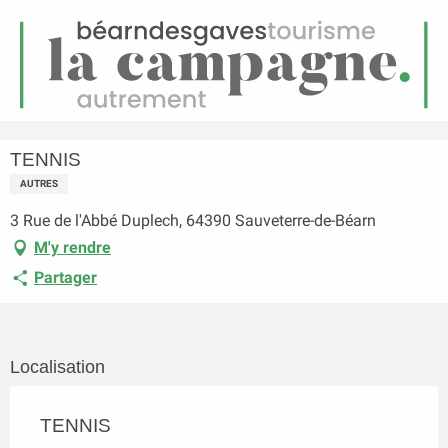
FR
Menu
echerche
Accueil
TENNIS
TENNIS
AUTRES
3 Rue de l'Abbé Duplech, 64390 Sauveterre-de-Béarn
M'y rendre
Partager
Localisation
TENNIS