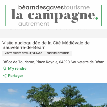
FR
Menu
echerche
Accueil
Visite audioguidée de la Cité Médiévale de Sauveterre-de-Béarn
Visite audioguidée de la Cité Médiévale de
Sauveterre-de-Béarn
VISITE GUIDÉE DE VILLE, VILLAGE
ENSEMBLE FORTIFIÉ
Office de Tourisme, Place Royale, 64390 Sauveterre-de-Béarn
M'y rendre
Partager