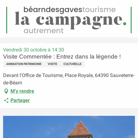
FR
Menu
echerche
Accueil
Visite Commentée : Entrez dans la légende !
Vendredi 30 octobre à 14:30
Visite Commentée : Entrez dans la légende !
ANIMATION PATRIMOINE
VISITE
CULTURELLE
Devant l'Office de Tourisme, Place Royale, 64390 Sauveterre-
de-Béarn
M'y rendre
Partager