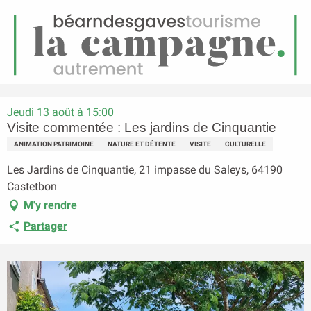
FR
Menu
echerche
Accueil
Visite commentée : Les jardins de Cinquantie
Jeudi 13 août à 15:00
Visite commentée : Les jardins de Cinquantie
ANIMATION PATRIMOINE
NATURE ET DÉTENTE
VISITE
CULTURELLE
Les Jardins de Cinquantie, 21 impasse du Saleys, 64190
Castetbon
M'y rendre
Partager