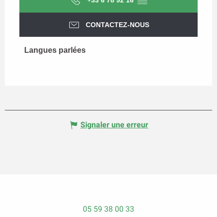
+33 6 78 92 16
▒▒
CONTACTEZ-NOUS
Langues parlées
Langues parlées
Signaler une erreur
05 59 38 00 33