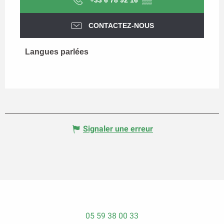
+33 6 78 92 16
▒▒
CONTACTEZ-NOUS
Langues parlées
Langues parlées
Signaler une erreur
05 59 38 00 33