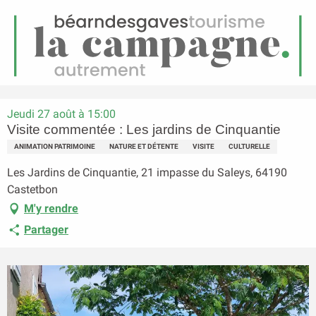
FR
Menu
echerche
Accueil
Visite commentée : Les jardins de Cinquantie
Jeudi 27 août à 15:00
Visite commentée : Les jardins de Cinquantie
ANIMATION PATRIMOINE
NATURE ET DÉTENTE
VISITE
CULTURELLE
Les Jardins de Cinquantie, 21 impasse du Saleys, 64190
Castetbon
M'y rendre
Partager