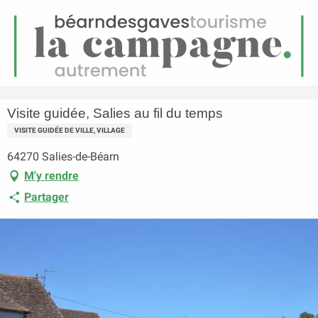
FR
Menu
echerche
Accueil
Visite guidée, Salies au fil du temps
Visite guidée, Salies au fil du temps
VISITE GUIDÉE DE VILLE, VILLAGE
64270 Salies-de-Béarn
M'y rendre
Partager