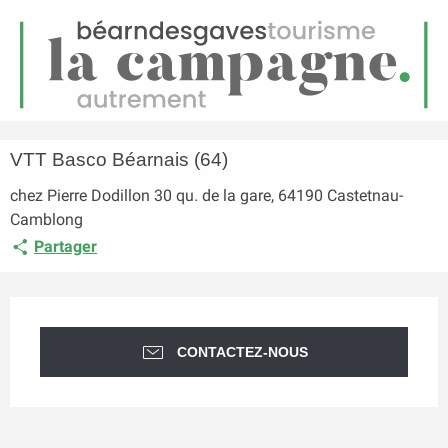
FR
Menu
echerche
Accueil
VTT Basco Béarnais (64)
VTT Basco Béarnais (64)
chez Pierre Dodillon 30 qu. de la gare, 64190 Castetnau-
Camblong
Partager
Ouverture et coordonnées
CONTACTEZ-NOUS