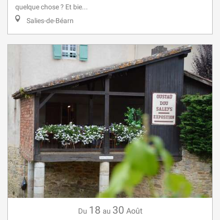
quelque chose ? Et bie...
Salies-de-Béarn
18
30
Août
Du
au