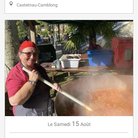
Castetnau-Camblong
15
Samedi
Août
Le