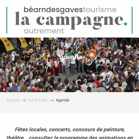
FR
Menu
echerche
Agenda
Accueil
Voir & Faire
Agenda
Fêtes locales, concerts, concours de peinture,
théâtre… consultez le programme des animations en